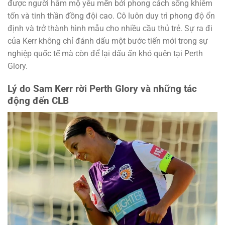
được người hâm mộ yêu mến bởi phong cách sống khiêm
tốn và tinh thần đồng đội cao. Cô luôn duy trì phong độ ổn
định và trở thành hình mẫu cho nhiều cầu thủ trẻ. Sự ra đi
của Kerr không chỉ đánh dấu một bước tiến mới trong sự
nghiệp quốc tế mà còn để lại dấu ấn khó quên tại Perth
Glory.
Lý do Sam Kerr rời Perth Glory và những tác
động đến CLB