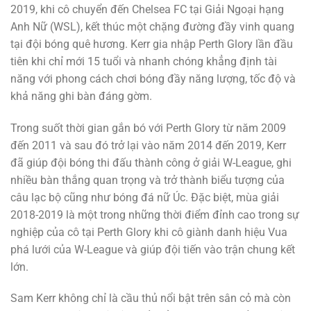
2019, khi cô chuyển đến Chelsea FC tại Giải Ngoại hạng
Anh Nữ (WSL), kết thúc một chặng đường đầy vinh quang
tại đội bóng quê hương. Kerr gia nhập Perth Glory lần đầu
tiên khi chỉ mới 15 tuổi và nhanh chóng khẳng định tài
năng với phong cách chơi bóng đầy năng lượng, tốc độ và
khả năng ghi bàn đáng gờm.
Trong suốt thời gian gắn bó với Perth Glory từ năm 2009
đến 2011 và sau đó trở lại vào năm 2014 đến 2019, Kerr
đã giúp đội bóng thi đấu thành công ở giải W-League, ghi
nhiều bàn thắng quan trọng và trở thành biểu tượng của
câu lạc bộ cũng như bóng đá nữ Úc. Đặc biệt, mùa giải
2018-2019 là một trong những thời điểm đỉnh cao trong sự
nghiệp của cô tại Perth Glory khi cô giành danh hiệu Vua
phá lưới của W-League và giúp đội tiến vào trận chung kết
lớn​.
Sam Kerr không chỉ là cầu thủ nổi bật trên sân cỏ mà còn