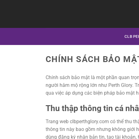
Chuyển
đến
nội
dung
CLB PE
CHÍNH SÁCH BẢO MẬ
Chính sách bảo mật là một phần quan trọng
người hâm mộ rộng lớn như Perth Glory. 
qua việc áp dụng các biện pháp bảo mật h
Thu thập thông tin cá nh
Trang web clbperthglory.com có thể thu th
thông tin này bao gồm nhưng không giới hạn 
dùng đăng ký nhận bản tin, tạo tài khoản,