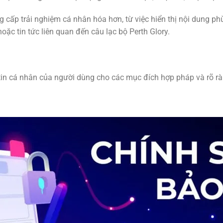
g cấp trải nghiệm cá nhân hóa hơn, từ việc hiển thị nội dung ph
oặc tin tức liên quan đến câu lạc bộ Perth Glory.
in cá nhân của người dùng cho các mục đích hợp pháp và rõ r