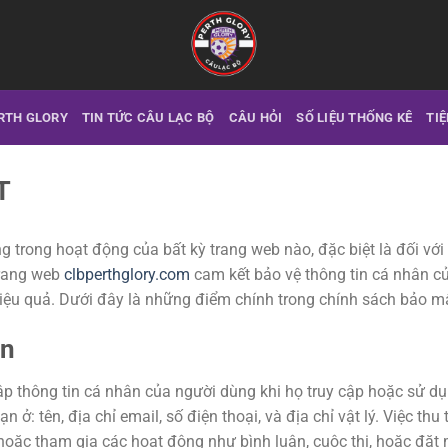
RTH GLORY
TIN TỨC CÂU LẠC BỘ
CÂU HỎI
SỐ LIỆU THỐNG KÊ
TIỆ
T
 trong hoạt động của bất kỳ trang web nào, đặc biệt là đối với
Trang web
clbperthglory.com
cam kết bảo vệ thông tin cá nhân củ
iệu quả. Dưới đây là những điểm chính trong chính sách bảo m
ân
ập thông tin cá nhân của người dùng khi họ truy cập hoặc sử d
ở: tên, địa chỉ email, số điện thoại, và địa chỉ vật lý. Việc thu
 hoặc tham gia các hoạt động như bình luận, cuộc thi, hoặc đặ