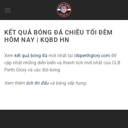
Chuyển
đến
nội
dung
KẾT QUẢ BÓNG ĐÁ CHIỀU TỐI ĐÊM
HÔM NAY | KQBD HN
Xem
kết quả bóng đá
mới nhất tại
clbperthglory.com
để
cập nhật những diễn biến và thành tích mới nhất của CLB
Perth Glory và các đội bóng.
Xem thêm
lịch thi đấu
và bảng xếp hạng.