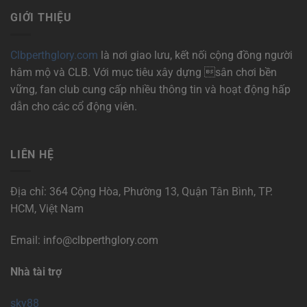
GIỚI THIỆU
Clbperthglory.com
là nơi giao lưu, kết nối cộng đồng người
hâm mộ và CLB. Với mục tiêu xây dựng sân chơi bền
vững, fan club cung cấp nhiều thông tin và hoạt động hấp
dẫn cho các cổ động viên.
LIÊN HỆ
Địa chỉ: 364 Cộng Hòa, Phường 13, Quận Tân Bình, TP.
HCM, Việt Nam
Email:
info@clbperthglory.com
Nhà tài trợ
sky88